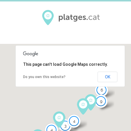
This page can't load Google Maps correctly.
OK
Do you own this website?
6
9
4
3
4