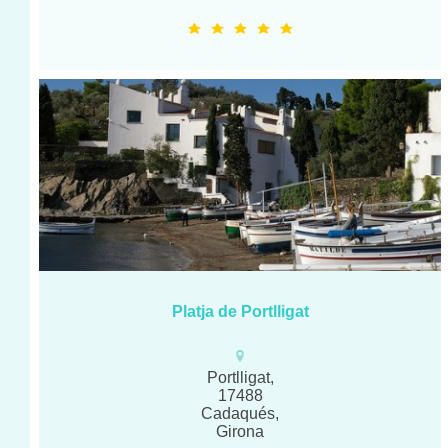
Platja de Portlligat
Portlligat,
17488
Cadaqués,
Girona