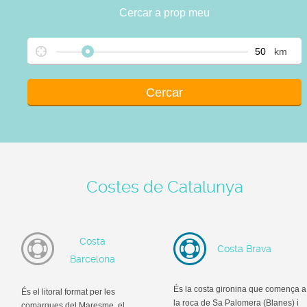
Cercar a prop meu
km
Costes de Catalunya
Costa
Costa Brava
Barcelona
És la costa gironina que comença a
És el litoral format per les
la roca de Sa Palomera (Blanes) i
comarques del Maresme, el