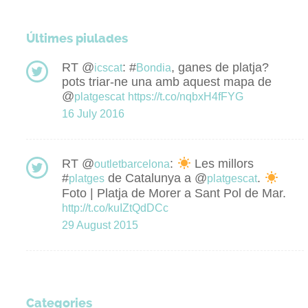
Últimes piulades
RT @
: #
, ganes de platja?
icscat
Bondia
pots triar-ne una amb aquest mapa de
@
platgescat
https://t.co/nqbxH4fFYG
16 July 2016
RT @
:
Les millors
outletbarcelona
#
de Catalunya a @
.
platges
platgescat
Foto | Platja de Morer a Sant Pol de Mar.
http://t.co/kuIZtQdDCc
29 August 2015
Categories