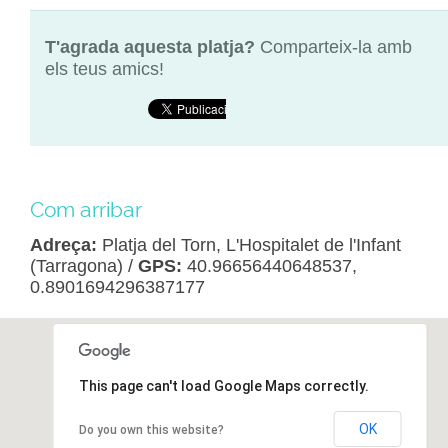
T'agrada aquesta platja?
Comparteix-la amb
els teus amics!
Com arribar
Adreça:
Platja del Torn, L'Hospitalet de l'Infant
(Tarragona)
/
GPS:
40.96656440648537,
0.8901694296387177
This page can't load Google Maps correctly.
OK
Do you own this website?