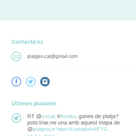
Contacta’ns
platges.cat@gmail.com
Últimes piulades
RT @
: #
, ganes de platja?
icscat
Bondia
pots triar-ne una amb aquest mapa de
@
platgescat
https://t.co/nqbxH4fFYG