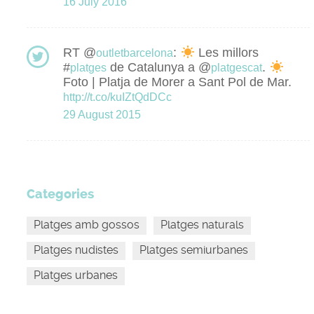
16 July 2016
RT @
:
Les millors
outletbarcelona
#
de Catalunya a @
.
platges
platgescat
Foto | Platja de Morer a Sant Pol de Mar.
http://t.co/kuIZtQdDCc
29 August 2015
Categories
Platges amb gossos
Platges naturals
Platges nudistes
Platges semiurbanes
Platges urbanes