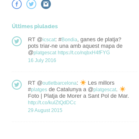
Últimes piulades
RT @
: #
, ganes de platja?
icscat
Bondia
pots triar-ne una amb aquest mapa de
@
platgescat
https://t.co/nqbxH4fFYG
16 July 2016
RT @
:
Les millors
outletbarcelona
#
de Catalunya a @
.
platges
platgescat
Foto | Platja de Morer a Sant Pol de Mar.
http://t.co/kuIZtQdDCc
29 August 2015