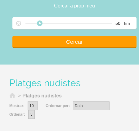
Cercar a prop meu
km
Platges nudistes
Inici
>
Platges nudistes
Mostrar:
Ordernar per:
Ordenar: