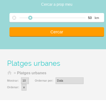
Cercar a prop meu
km
Platges urbanes
Inici
>
Platges urbanes
Mostrar:
Ordernar per:
Ordenar: