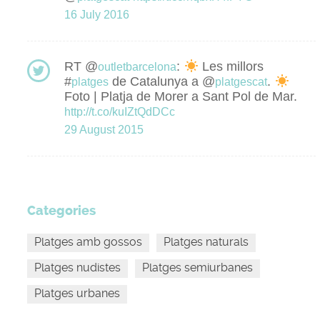
16 July 2016
RT @
:
Les millors
outletbarcelona
#
de Catalunya a @
.
platges
platgescat
Foto | Platja de Morer a Sant Pol de Mar.
http://t.co/kuIZtQdDCc
29 August 2015
Categories
Platges amb gossos
Platges naturals
Platges nudistes
Platges semiurbanes
Platges urbanes