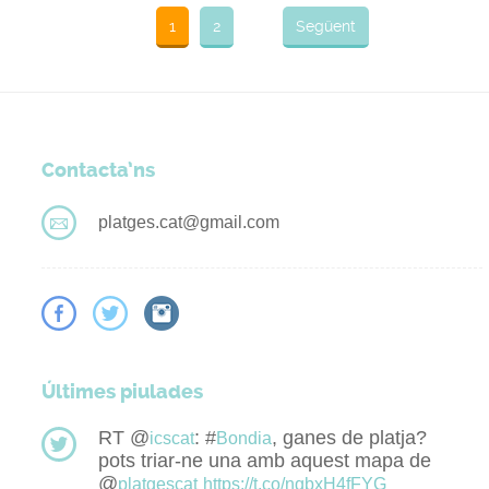
1
2
Següent
Contacta’ns
platges.cat@gmail.com
Últimes piulades
RT @
: #
, ganes de platja?
icscat
Bondia
pots triar-ne una amb aquest mapa de
@
platgescat
https://t.co/nqbxH4fFYG