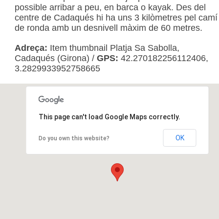
possible arribar a peu, en barca o kayak. Des del
centre de Cadaqués hi ha uns 3 kilòmetres pel camí
de ronda amb un desnivell màxim de 60 metres.
Adreça:
Item thumbnail Platja Sa Sabolla,
Cadaqués (Girona)
/
GPS:
42.270182256112406,
3.2829933952758665
This page can't load Google Maps correctly.
OK
Do you own this website?