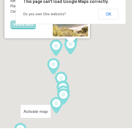
Item thumbnail
This page can't load Google Maps correctly.
Platja Sa Sabolla,
Cadaqués (Girona)
OK
Do you own this website?
VEURE MÉS
Activate map