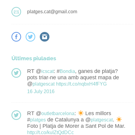
platges.cat@gmail.com
Últimes piulades
RT @
: #
, ganes de platja?
icscat
Bondia
pots triar-ne una amb aquest mapa de
@
platgescat
https://t.co/nqbxH4fFYG
16 July 2016
RT @
:
Les millors
outletbarcelona
#
de Catalunya a @
.
platges
platgescat
Foto | Platja de Morer a Sant Pol de Mar.
http://t.co/kuIZtQdDCc