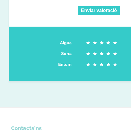
Enviar valoració
Aigua
Sorra
Entorn
Contacta’ns