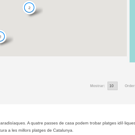
2
2
Mostrar:
Order
paradisíaques. A quatre passes de casa podem trobar platges idíl·liques
tura a les millors platges de Catalunya.