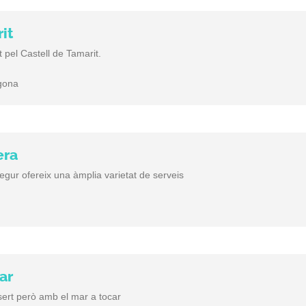
it
 pel Castell de Tamarit.
agona
era
egur ofereix una àmplia varietat de serveis
ar
ert però amb el mar a tocar