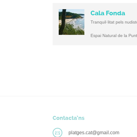
Cala Fonda
Tranquil·litat pels nudi
Espai Natural de la Pun
Contacta’ns
platges.cat@gmail.com