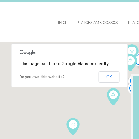
INICI
PLATGES AMB GOSSOS
PLATG
This page can't load Google Maps correctly.
OK
Do you own this website?
3
3