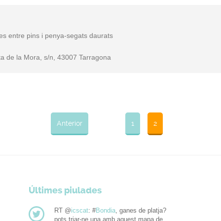
stes entre pins i penya-segats daurats
ta de la Mora, s/n, 43007 Tarragona
Anterior
1
2
Últimes piulades
RT @
icscat
: #
Bondia
, ganes de platja?
pots triar-ne una amb aquest mapa de