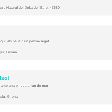
arc Natural del Delta de l'Ebre, 43580
nquil als peus d’un penya-segat
gur, Girona
txol
ar amb una pineda arran de mar
cala, Girona